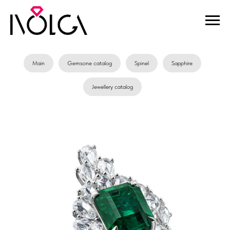
Main
Gemsone catalog
Spinel
Sapphire
Jewellery catalog